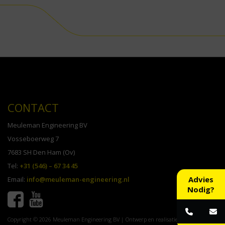
CONTACT
Meuleman Engineering BV
Vosseboerweg 7
7683 SH Den Ham (Ov)
Tel:
+31 (546) – 67 34 45
Advies
Email:
info@meuleman-engineering.nl
Nodig?
Copyright © 2026 Meuleman Engineering BV | Ontwerp en realisatie
Advice